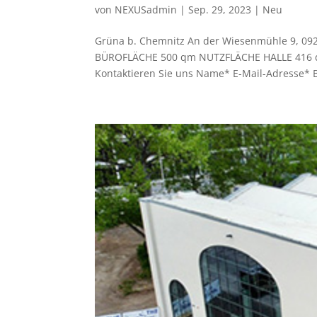
von
NEXUSadmin
|
Sep. 29, 2023
|
Neu
Grüna b. Chemnitz An der Wiesenmühle 9, 0
BÜROFLÄCHE 500 qm NUTZFLÄCHE HALLE 416 qm
Kontaktieren Sie uns Name* E-Mail-Adresse* B