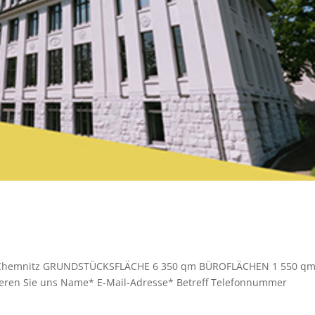
b. Chemnitz GRUNDSTÜCKSFLÄCHE 6 350 qm BÜROFLÄCHEN 1 550 q
tieren Sie uns Name* E-Mail-Adresse* Betreff Telefonnummer